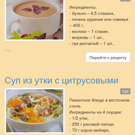
Ингредиенты:
- бульон – 4,5 стакана,
- печень куриная или говяжья
– 400 г,
- молоко – 1 стакан,
- морковь – 1 шт.,
- лук репчатый – 1 шт.,
- ...
Перейти к рецепту
Суп из утки с цитрусовыми
Суп
Пикантное блюдо в восточном
стиле.
Ингредиенты на 4 порции:
- 1/2 утки,
- 250 г рисовой лапши,
- 70 г корня имбиря,