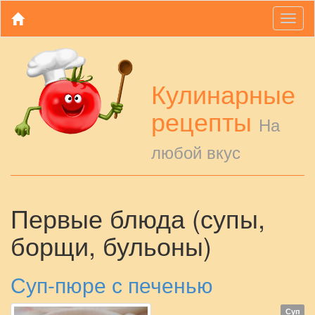
Toggl
naviga
Кулинарные
рецепты
На
любой вкус
Первые блюда (супы,
борщи, бульоны)
Суп-пюре с печенью
Суп