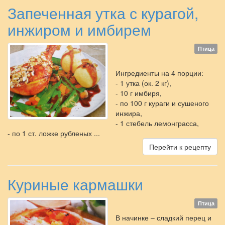
Запеченная утка с курагой,
инжиром и имбирем
Птица
Ингредиенты на 4 порции:
- 1 утка (ок. 2 кг),
- 10 г имбиря,
- по 100 г кураги и сушеного
инжира,
- 1 стебель лемонграсса,
- по 1 ст. ложке рубленых ...
Перейти к рецепту
Куриные кармашки
Птица
В начинке – сладкий перец и