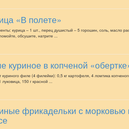
ица «В полете»
енты: курица – 1 шт., перец душистый – 5 горошин, соль, масло ра
помойте, обсушите, натрите ...
е куриное в копченой «обертке
кг куриного филе (4 филейки): 0,5 кг картофеля, 4 ломтика копченог
 луковица, 150 г красной ...
иные фрикадельки с морковью 
се