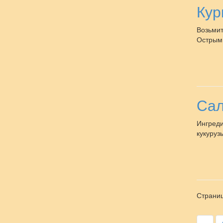
Кур
Возьмит
Острым 
Сал
Ингреди
кукуруз
Страниц