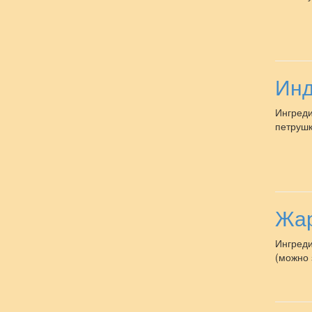
Инд
Ингреди
петрушка
Жар
Ингреди
(можно 