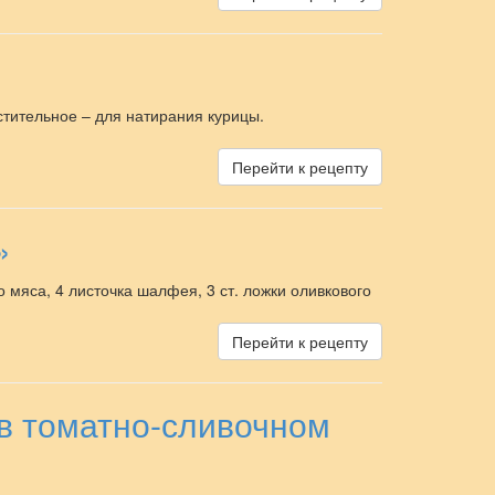
стительное – для натирания курицы.
Перейти к рецепту
»
о мяса, 4 листочка шалфея, 3 ст. ложки оливкового
Перейти к рецепту
в томатно-сливочном