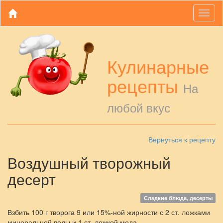
Toggl
naviga
Кулинарные
рецепты
На
любой вкус
Вернуться к рецепту
Воздушный творожный
десерт
Сладкие блюда, десерты
Взбить 100 г творога 9 или 15%-ной жирности с 2 ст. ложками
минеральной воды и 1 ст. ложкой меда.