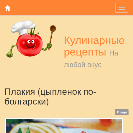
Toggl
naviga
Кулинарные
рецепты
На
любой вкус
Плакия (цыпленок по-
болгарски)
Птица