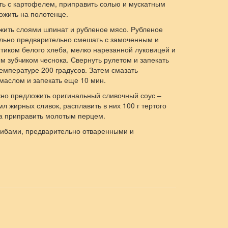
ть с картофелем, приправить солью и мускатным
ожить на полотенце.
ожить слоями шпинат и рубленое мясо. Рубленое
льно предварительно смешать с замоченным и
тиком белого хлеба, мелко нарезанной луковицей и
 зубчиком чеснока. Свернуть рулетом и запекать
емпературе 200 градусов. Затем смазать
маслом и запекать еще 10 мин.
жно предложить оригинальный сливочный соус –
мл жирных сливок, расплавить в них 100 г тертого
ка приправить молотым перцем.
грибами, предварительно отваренными и