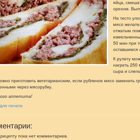
яйца, смеша
орехом. Выл
На тесто ул
мясо желате
отжатым лом
измельченным
50 мин при т
оставшимся 
К рулету мо
нагреть 250 
сыра и слег
ожно приготовить вегетарианским, если рубленое мясо заменить 
нными через мясорубку.
ого аппетита!
для печати
ентарии:
 рецепту пока нет комментариев.