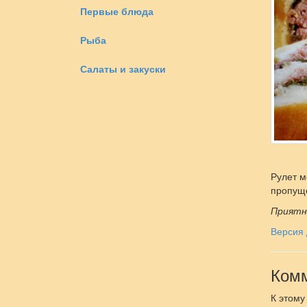
Первые блюда
Рыба
Салаты и закуски
Рулет м
пропуще
Приятн
Версия 
Комм
К этому